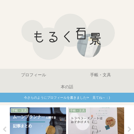
プロフィール
手帳・文具
本の話
今さらのようにプロフィールを書きました✑ 見てね～：)
手帳・文具
手帳・文具
手帳
な
ム
筆
な