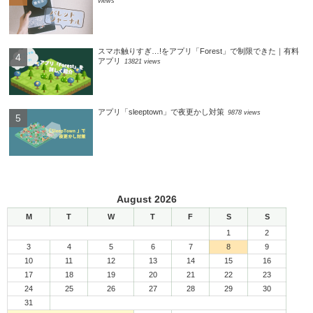
views
スマホ触りすぎ…!をアプリ「Forest」で制限できた｜有料
アプリ
13821 views
アプリ「sleeptown」で夜更かし対策
9878 views
August 2026
M
T
W
T
F
S
S
1
2
3
4
5
6
7
8
9
10
11
12
13
14
15
16
17
18
19
20
21
22
23
24
25
26
27
28
29
30
31