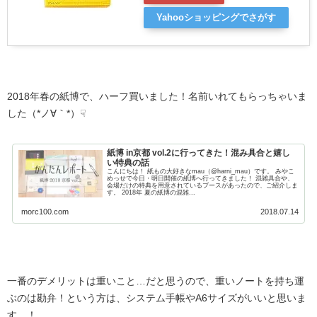
Yahooショッピングでさがす
2018年春の紙博で、ハーフ買いました！名前いれてもらっちゃいま
した（*ノ∀｀*）☟
紙博 in京都 vol.2に行ってきた！混み具合と嬉し
い特典の話
こんにちは！ 紙もの大好きなmau（@harni_mau）です。 みやこ
めっせで今日・明日開催の紙博へ行ってきました！ 混雑具合や、
会場だけの特典を用意されているブースがあったので、ご紹介しま
す。 2018年 夏の紙博の混雑...
morc100.com
2018.07.14
一番のデメリットは重いこと…だと思うので、重いノートを持ち運
ぶのは勘弁！という方は、システム手帳やA6サイズがいいと思いま
す…！