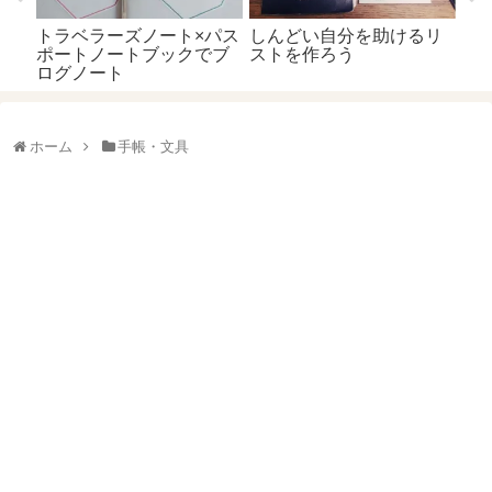
リ
ホーム
手帳・文具