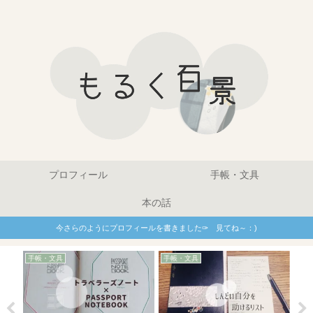
プロフィール
手帳・文具
本の話
今さらのようにプロフィールを書きました✑ 見てね～：)
手帳
手帳・文具
手帳・文具
イラストを練習する｜ト
手帳を愛するあなたへ｜
ム
レースのやり方と用意す
満ち欠けスケジューリン
の
るもの
グ術の感想