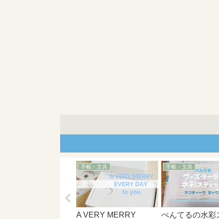
手帳・文具
手帳・文具
手帳・文具
らしに合わせて自由
在なウィークリー遍
｜バレットジャーナ
A VERY MERRY
ぺんてるの水彩