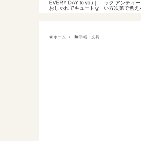
EVERY DAY to you｜
ック アンティ
おしゃれでキュートな
い方次第で色え
日めくりカレンダーを
にも水彩にも！
買いました
ホーム
手帳・文具