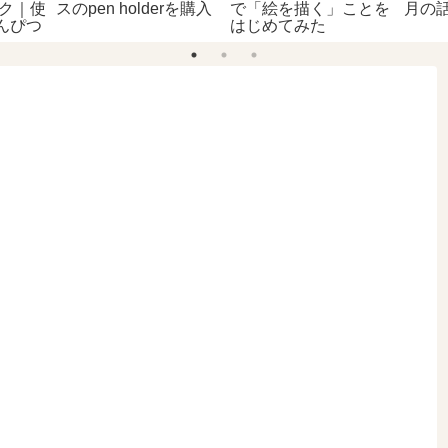
ーク｜使
スのpen holderを購入
で「絵を描く」ことを
月の
んぴつ
はじめてみた