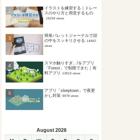
イラストを練習する｜トレー
スのやり方と用意するもの
16294 views
簡単バレットジャーナルで頭
の中をスッキリさせる
14462
views
スマホ触りすぎ…!をアプリ
「Forest」で制限できた｜有
料アプリ
13819 views
アプリ「sleeptown」で夜更
かし対策
9878 views
August 2026