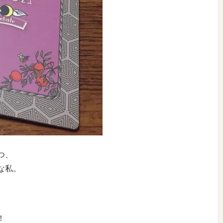
つ、
な私。
！