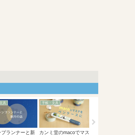
文具
手帳・文具
手帳・文具
私のムーンプランナ
の書き方 満月編
ンプランナーと新
カンミ堂のmacoでマス