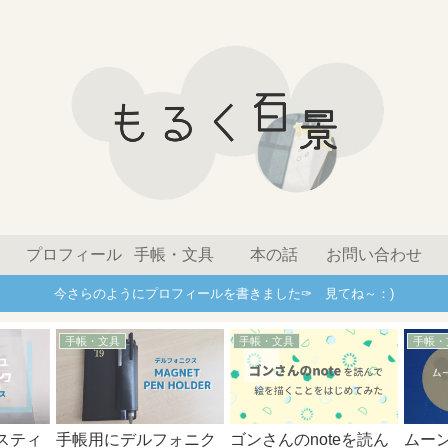
プロフィール
手帳・文具
本の話
お問い合わせ
今さらのようにプロフィールを書きました✑ 見てね～：)
手帳・文具
手帳・文具
手帳・
スティ
手帳用にデルフォニク
ゴンさんのnoteを読ん
ムー