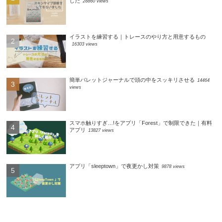
した
28860 views
イラストを練習する｜トレースのやり方と用意するもの
16303 views
簡単バレットジャーナルで頭の中をスッキリさせる
14464
views
スマホ触りすぎ…!をアプリ「Forest」で制限できた｜有料
アプリ
13827 views
アプリ「sleeptown」で夜更かし対策
9878 views