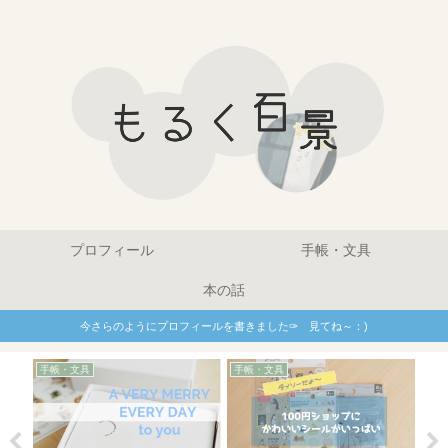
プロフィール
手帳・文具
本の話
今さらのようにプロフィールを書きました✑ 見てね～：)
手帳
手帳・文具
手帳・文具
チェックしたくなるトラ
ムーンプランナー『ヘカ
ト
ッカー｜これならちゃん
テー』購入・感想とおす
で
と記録するかも
すめポイント