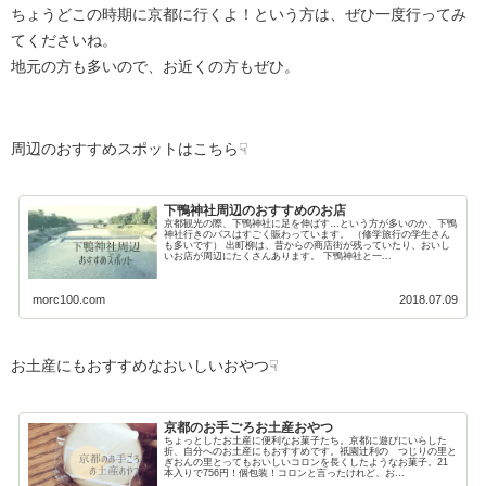
ちょうどこの時期に京都に行くよ！という方は、ぜひ一度行ってみ
てくださいね。
地元の方も多いので、お近くの方もぜひ。
周辺のおすすめスポットはこちら☟
下鴨神社周辺のおすすめのお店
京都観光の際、下鴨神社に足を伸ばす…という方が多いのか、下鴨
神社行きのバスはすごく賑わっています。 （修学旅行の学生さん
も多いです） 出町柳は、昔からの商店街が残っていたり、おいし
いお店が周辺にたくさんあります。 下鴨神社と一...
morc100.com
2018.07.09
お土産にもおすすめなおいしいおやつ☟
京都のお手ごろお土産おやつ
ちょっとしたお土産に便利なお菓子たち。京都に遊びにいらした
折、自分へのお土産にもおすすめです。祇園辻利の つじりの里と
ぎおんの里とってもおいしいコロンを長くしたようなお菓子。21
本入りで756円！個包装！コロンと言ったけれど、お...