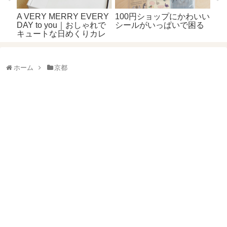
いい
る
ホーム
京都