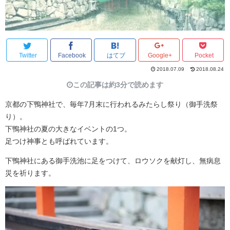
Twitter
Facebook
はてブ
Google+
Pocket
2018.07.09
2018.08.24
この記事は約3分で読めます
京都の下鴨神社で、毎年7月末に行われるみたらし祭り（御手洗祭
り）。
下鴨神社の夏の大きなイベントの1つ。
足つけ神事とも呼ばれています。
下鴨神社にある御手洗池に足をつけて、ロウソクを献灯し、無病息
災を祈ります。