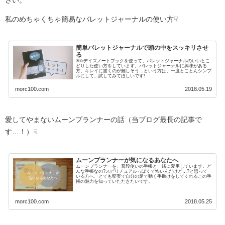
さい。
私のめちゃくちゃ簡易なバレットジャーナルの使い方☟
簡単バレットジャーナルで頭の中をスッキリさせ
る
365デイズノートブックを使って、バレットジャーナルのいいとこ
どりした使い方をしています。バレットジャーナルに興味がある
方、キレイに書くのが難しそう…という方は、一度とことんシンプ
ルにして、試してみてほしいです!
morc100.com
2018.05.19
愛してやまないムーンプランナーの話（当ブログ最長の記事で
す…！）☟
ムーンプランナーが気になるあなたへ
ムーンプランナーを、普段使いの手帳と一緒に愛用しています。ど
んな手帳なの?スピリチュアルっぽくて怖いんだけど…?と思って
いる方へ、とても堅実で自分の足で動く手助けをしてくれるこの手
帳の魅力を知っていただきたいです。
morc100.com
2018.05.25