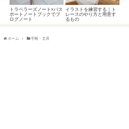
ト
す
ホーム
手帳・文具