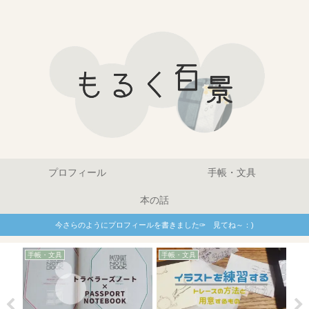
プロフィール
手帳・文具
本の話
今さらのようにプロフィールを書きました✑ 見てね～：)
手帳
手帳・文具
手帳・文具
ぺんてるの水彩スティッ
バレットジャーナル2018
イ
ク アンティーク｜使い方
｜9月の準備
た
次第で色えんぴつにも水
彩にも！