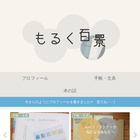
プロフィール
手帳・文具
本の話
今さらのようにプロフィールを書きました✑ 見てね～：)
手帳・文具
手帳・文具
手帳
んで
ム
じ
の