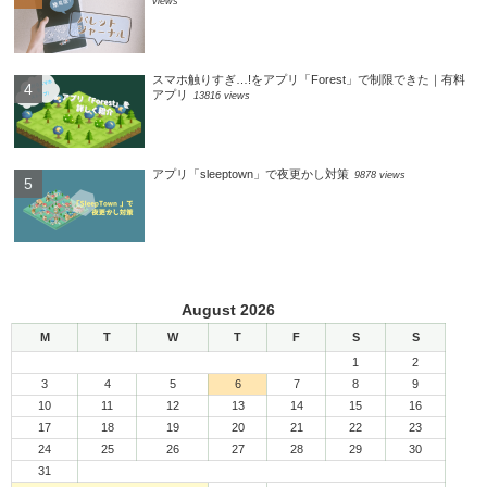
views
スマホ触りすぎ…!をアプリ「Forest」で制限できた｜有料
アプリ
13816 views
アプリ「sleeptown」で夜更かし対策
9878 views
August 2026
M
T
W
T
F
S
S
1
2
3
4
5
6
7
8
9
10
11
12
13
14
15
16
17
18
19
20
21
22
23
24
25
26
27
28
29
30
31