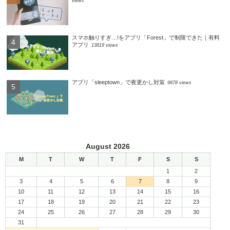
views
スマホ触りすぎ…!をアプリ「Forest」で制限できた｜有料
アプリ
13819 views
アプリ「sleeptown」で夜更かし対策
9878 views
August 2026
M
T
W
T
F
S
S
1
2
3
4
5
6
7
8
9
10
11
12
13
14
15
16
17
18
19
20
21
22
23
24
25
26
27
28
29
30
31