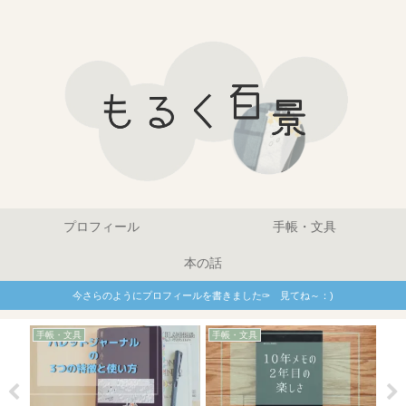
プロフィール
手帳・文具
本の話
今さらのようにプロフィールを書きました✑ 見てね～：)
手帳・文具
手帳・文具
手帳
いい
手
る
のp