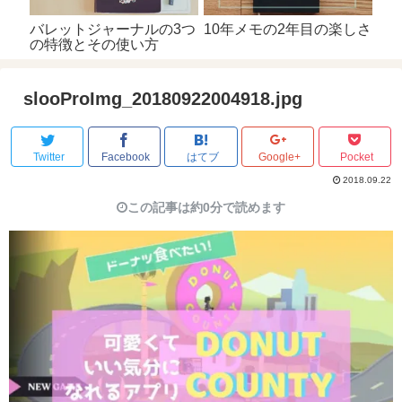
バレットジャーナルの3つ
10年メモの2年目の楽しさ
の特徴とその使い方
slooProImg_20180922004918.jpg
Twitter
Facebook
はてブ
Google+
Pocket
2018.09.22
この記事は約0分で読めます