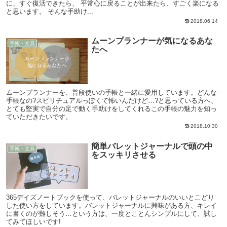
に、すぐ復活できたら、 平常心に戻ることが出来たら、すごく楽になる
と思います。 そんな手助け...
2018.06.14
ムーンプランナーが気になるあな
手帳・文具
たへ
ムーンプランナーを、普段使いの手帳と一緒に愛用しています。どんな
手帳なの?スピリチュアルっぽくて怖いんだけど…?と思っている方へ、
とても堅実で自分の足で動く手助けをしてくれるこの手帳の魅力を知っ
ていただきたいです。
2018.10.30
簡単バレットジャーナルで頭の中
手帳・文具
をスッキリさせる
365デイズノートブックを使って、バレットジャーナルのいいとこどり
した使い方をしています。バレットジャーナルに興味がある方、キレイ
に書くのが難しそう…という方は、一度とことんシンプルにして、試し
てみてほしいです!