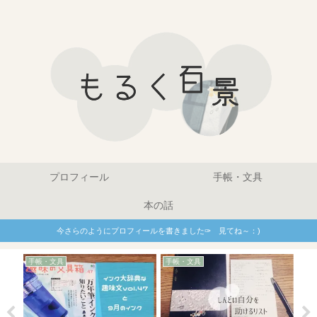
プロフィール
手帳・文具
本の話
今さらのようにプロフィールを書きました✑ 見てね～：)
手帳・文具
手帳・文具
手帳
スキ
簡
ス
で
る