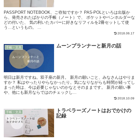
PASSPORT NOTEBOOK、ご存知ですか？ PAS-POLといろは出版か
ら、発売されたばかりの手帳（ノート）で、 ポケットやペンホルダーな
どの付いた、 気の利いたカバーに好きなリフィルを2冊セットして使
う…というもの。 ...
2018.06.17
ムーンプランナーと新月の話
手帳・文具
明日は新月ですね。双子座の新月。 新月の願いごと、みなさんはやりま
すか？ 私はやったりやらなかったり。気になりながらも時間が経ってし
まった時は、今は必要じゃないのかなとそのままです。 新月の願い事
や、他にも新月ならではのチェックし...
2018.10.09
トラベラーズノートはおでかけの
手帳・文具
記録