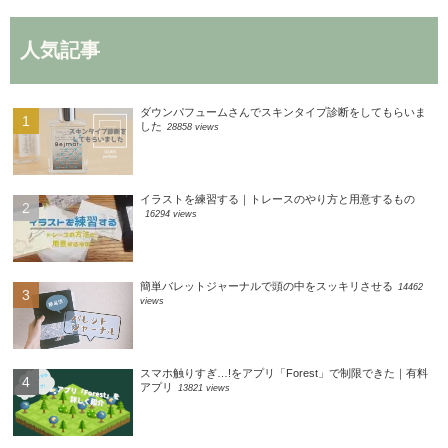
人気記事
ダウンパフュームさんでスキンタイプ診断をしてもらいま
した
28858 views
イラストを練習する｜トレースのやり方と用意するもの
16294 views
簡単バレットジャーナルで頭の中をスッキリさせる
14462
views
スマホ触りすぎ…!をアプリ「Forest」で制限できた｜有料
アプリ
13821 views