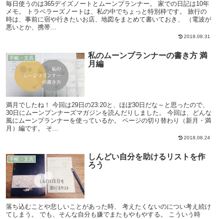
毎日使うのは365デイズノートとムーンプランナー。 家での日記は10年
メモ。 トラベラーズノートは、私の中でちょっと特別枠です。 旅行の
時は、事前に宿や行きたいお店、地図をまとめて書いておき、 （電波が
悪いとか、携帯...
2018.08.31
私のムーンプランナーの書き方 満
手帳・文具
月編
満月でしたね！ 今回は29日の23:20と、ほぼ30日だな～と思ったので、
30日にムーンプンナーズマガジンを読んだりしました。 今回は、どんな
風にムーンプランナーを使っているか。 ページの切り替わり（新月・満
月）編です。 そ...
2018.08.24
しんどい自分を助けるリストを作
手帳・文具
ろう
落ち込むことや悲しいことがあった時、 考えたくないのについ考え続け
てしまう。 でも、そんな自分も嫌でまたもやもやする。 こういう時