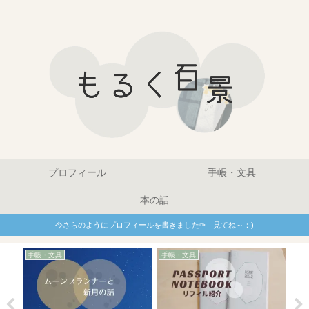
プロフィール
手帳・文具
本の話
今さらのようにプロフィールを書きました✑ 見てね～：)
手帳・文具
手帳・文具
手帳
簡
で
る