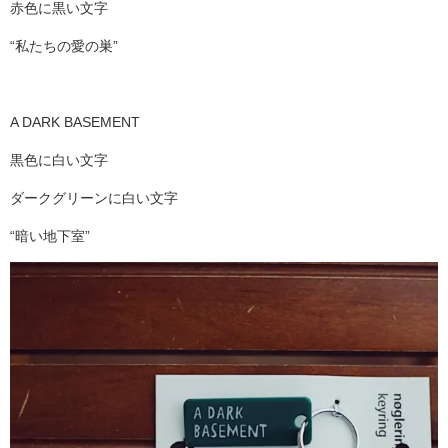
赤色に黒い文字
“私たちの愛の巣”
A DARK BASEMENT
黒色に白い文字
ダークグリーンに白い文字
“暗い地下室”