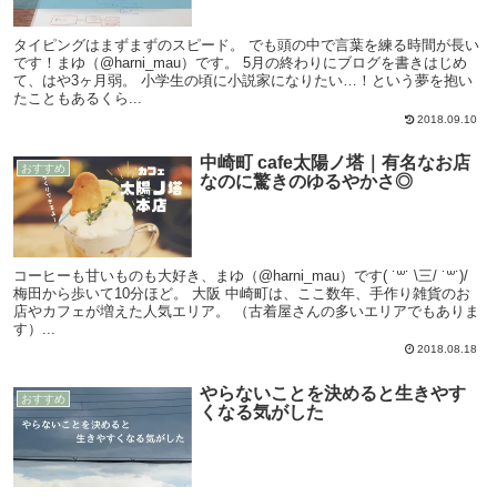
タイピングはまずまずのスピード。 でも頭の中で言葉を練る時間が長い
です！まゆ（@harni_mau）です。 5月の終わりにブログを書きはじめ
て、はや3ヶ月弱。 小学生の頃に小説家になりたい…！という夢を抱い
たこともあるくら...
2018.09.10
中崎町 cafe太陽ノ塔｜有名なお店
おすすめ
なのに驚きのゆるやかさ◎
コーヒーも甘いものも大好き、まゆ（@harni_mau）です‪( ˙꒳​˙ \三/ ˙꒳​˙)/‬
梅田から歩いて10分ほど。 大阪 中崎町は、ここ数年、手作り雑貨のお
店やカフェが増えた人気エリア。 （古着屋さんの多いエリアでもありま
す）...
2018.08.18
やらないことを決めると生きやす
おすすめ
くなる気がした