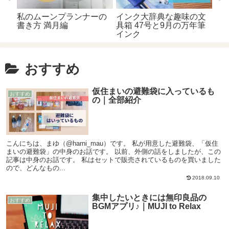
私のムーンプランナーの
インク大辞典な趣味の文
書き方 満月編
具箱 47号と9月の万年筆
インク
おすすめ
仮住まいの避難袋に入っているも
おすすめ
の｜全部紹介
こんにちは、まゆ（@harni_mau）です。 私が用意した避難袋、「仮住
まいの避難袋」の中身のお話です。 以前、外側の話をしましたが、この
記事は中身のお話です。 私はセットで販売されているものを買いました
ので、どんなもの...
2018.09.10
集中したいときには無印良品の
おすすめ
BGMアプリ♪｜MUJI to Relax