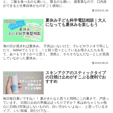
と。 ご飯を食べるのも痛いし、喋るのも痛い。 接客業なので、口内炎
ができると仕事自体がものすごく億劫に...
2019.01.30
夏休み子ども科学電話相談｜大人
おすすめ
になっても夏休みを楽しもう
海の日が過ぎれば夏休み。 子供はいないけど、テレビやラジオで耳にし
たり、twitterでとうとう…！と戦々恐々としているお母さんたちを見
て、あーもうすぐかーと思う。 漠然と、そろそろなんだな～としか意識
していなかった夏休み。 ...
2018.08.01
スキンアクアのスティックタイプ
おすすめ
の日焼け止めがすこぶる便利でお
すすめ
毎日毎日暑いですね！！ 夏がきたなと思うと同時にこの暑さで、戸惑っ
ています。 日焼け止めの準備はばっちりですか？ 私はめちゃくちゃ熱
心に日焼け対策はしないものの、白い方がいいよね～、と思っているタ
イプ。 いい加減、顔だけでな...