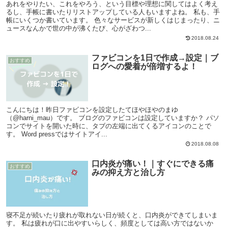
あれをやりたい、これをやろう、という目標や理想に関してはよく考え
るし、手帳に書いたりリストアップしている人もいますよね。 私も、手
帳にいくつか書いています。 色々なサービスが新しくはじまったり、ニ
ュースなんかで世の中が沸くたび、心がざわつ...
2018.08.24
ファビコンを1日で作成→設定｜ブ
おすすめ
ログへの愛着が倍増するよ！
こんにちは！昨日ファビコンを設定したてほやほやのまゆ
（@harni_mau）です。 ブログのファビコンは設定していますか？ パソ
コンでサイトを開いた時に、タブの左端に出てくるアイコンのことで
す。 Word pressではサイトアイ...
2018.08.08
‪‪口内炎が痛い！｜すぐにできる痛
おすすめ
みの抑え方と治し方
寝不足が続いたり疲れが取れない日が続くと、口内炎ができてしまいま
す。 私は疲れが口に出やすいらしく、頻度としては高い方ではないか