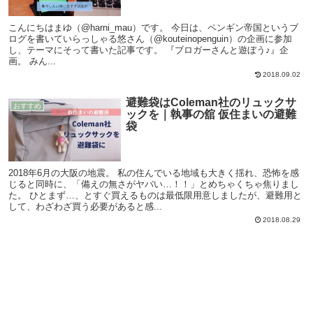
こんにちはまゆ（@harni_mau）です。 今日は、ペンギン帝国というブ
ログを書いていらっしゃる悠さん（@kouteinopenguin）の企画に参加
し、テーマにそって書いた記事です。 『ブロガーさんと遊ぼう♪』企
画。 みん...
2018.09.02
避難袋はColeman社のリュックサ
おすすめ
ックを｜執事の舘 仮住まいの避難
袋
2018年6月の大阪の地震。 私の住んでいる地域も大きく揺れ、恐怖を感
じると同時に、「備えの無さがヤバい…！！」とめちゃくちゃ焦りまし
た。 ひとまず…、とすぐ買えるものは最低限用意しましたが、避難用と
して、わざわざ買う必要があると感...
2018.08.29