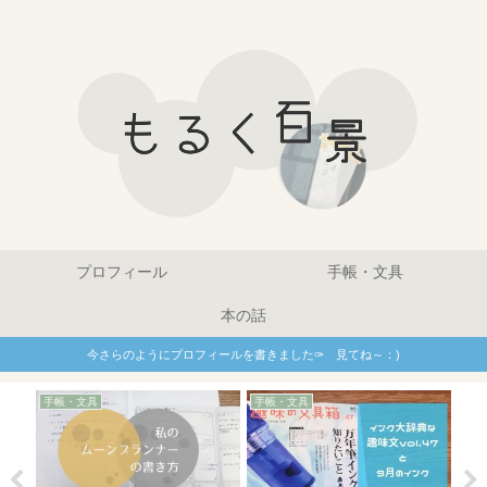
プロフィール
手帳・文具
本の話
今さらのようにプロフィールを書きました✑ 見てね～：)
手帳・文具
手帳・文具
手帳
ト
で